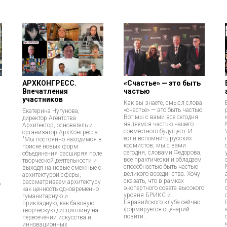
АРХКОНГРЕСС.
«Счастье» — это быть
Впечатления
частью
и
участников
Как вы знаете, смысл слова
«счастье» — это быть частью.
Екатерина Чугунова,
Вот мы с вами все сегодня
директор Агентства
являемся частью нашего
Архитектор, основатель и
совместного будущего. И
организатор АрхКонгресса:
если вспомнить русских
"Мы постоянно находимся в
космистов, мы с вами
поиске новых форм
сегодня, словами Федорова,
объединения расширяя поле
все практически и обладаем
творческой деятельности и
способностью быть частью
выходя на новые смежные с
великого всеединства. Хочу
архитектурой сферы,
сказать, что в рамках
рассматриваем архитектуру
о
экспертного совета высокого
как ценность одновременно
уровня БРИКС и
гуманитарную и
Евразийского клуба сейчас
прикладную, как базовую
формируется сценарий
творческую дисциплину на
позити...
пересечении искусства и
инновационных