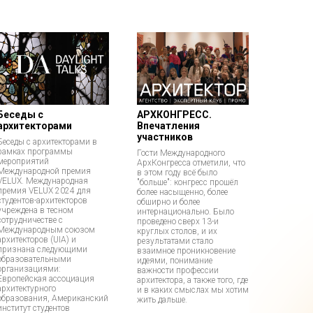
Беседы с
АРХКОНГРЕСС.
архитекторами
Впечатления
участников
Беседы с архитекторами в
рамках программы
Гости Международного
мероприятий
АрхКонгресса отметили, что
Международной премия
в этом году всё было
VELUX. Международная
"больше": конгресс прошёл
премия VELUX 2024 для
более насыщенно, более
студентов-архитекторов
обширно и более
учреждена в тесном
интернационально. Было
сотрудничестве с
проведено сверх 13-и
Международным союзом
круглых столов, и их
архитекторов (UIA) и
результатами стало
признана следующими
взаимное проникновение
образовательными
идеями, понимание
организациями:
важности профессии
Европейская ассоциация
архитектора, а также того, где
архитектурного
и в каких смыслах мы хотим
образования, Американский
жить дальше.
институт студентов