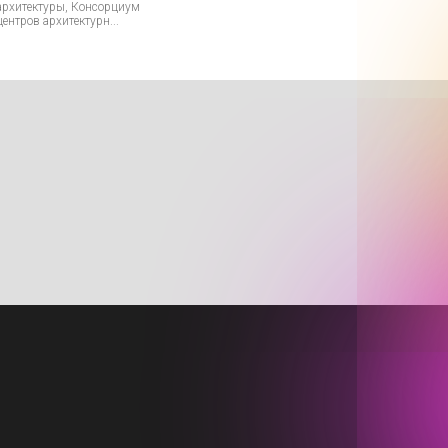
архитектуры, Консорциум
центров архитектурн...