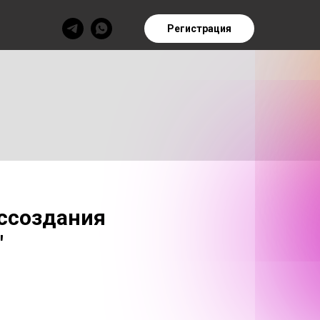
Регистрация
оссоздания
"