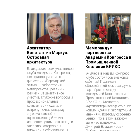
Архитектор
Меморандум
Константин Маркус.
партнерства
Островная
Академии Конгресса 
архитектура
Промышленной
Коалиции БРИКС
Благодарим всех участников
клуба Академии Конгресса,
🎉 Вчера в нашем Конгресс
кто принял участие в
клубе состоялось знаковое
дискуссии «Персидский
событие! Подписан
залив — лаборатория
обновлённый меморандум о
мегапроектов: реалии и
партнёрстве между
фейки». Ваше активное
«Академией Конгресса» и
участие, глубокие вопросы и
Промышленной Коалицией
профессиональные
БРИКС. ✨ Агентство
комментарии сделали
«Архитектор» всегда открыт
встречу по-настоящему
новым идеям и экспертным
содержательной и
мнениям, поэтому особенно
вдохновляющей — мы
ценно, что в этом важном
искренне ценим ваш вклад и
шаге нас поддержал
энергию, которую вы
Дмитрий Владимирович
вложили в обсуждение! В
Любомудров — эксперт