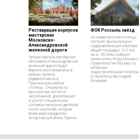
Реставрация корпусов
ФОК Россыпь звёзд
мастерских
На северо-востоке столицы
Московско-
построят физкультурно-
Александровской
оздоровительный комплекс
железной дороги
общей площадью 15,5 тыс.
кв.м. Об этом сообщил
Четыре корпуса мастерских
заместитель Мэра Москвы 
Московско-Александровской
Правительстве Москвы по
железной дороги будут
вопросам
бережно восстановлены в
градостроительной политик
рамках проекта
и строительства Андрей
редевелопмента в
Бочкарёв.
Пресненском районе
столицы. Специалисты
вручную расчистят от
загрязнений, докомпануют
и усилят специальным
составом несколько десятков
тысяч кирпичей, которые
более века определяли
исторический облик Пресни.