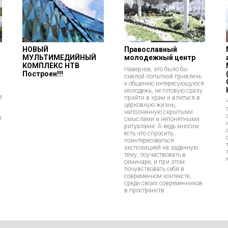
НОВЫЙ
Православный
МУЛЬТИМЕДИЙНЫЙ
молодежный центр
КОМПЛЕКС НТВ
Наверное, это было бы
Построен!!!
смелой попыткой привлечь
к общению интересующуюся
молодежь, не готовую сразу
в
прийти в храм и влиться в
церковную жизнь,
наполненную скрытыми
и
смыслами и непонятными
ритуалами. А ведь многим
есть что спросить,
поинтересоваться
экспозицией на заданную
тему, поучаствовать в
семинаре, и при этом
почувствовать себя в
современном контексте,
среди своих современников
в пространств...