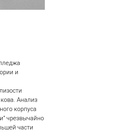
олледжа
ории и
лизости
икова. Анализ
нного корпуса
ки” чрезвычайно
льшей части