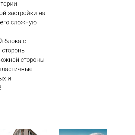
итории
ой застройки на
щего сложную
й блока с
й стороны
с южной стороны
пластичные
ых и
2