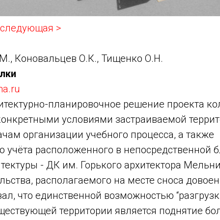
следующая >
., Коновальцев О.К., Тищенко О.Н.
лки
ma.ru
итектурно-планировочное решение проекта к
конкретными условиями застраиваемой террит
чам организации учебного процесса, а также
 учёта расположенного в непосредственной б
тектуры - ДК им. Горького архитектора Мельн
ельства, располагаемого на месте сноса довое
ал, что единственной возможностью “разгруз
ществующей территории является поднятие бо