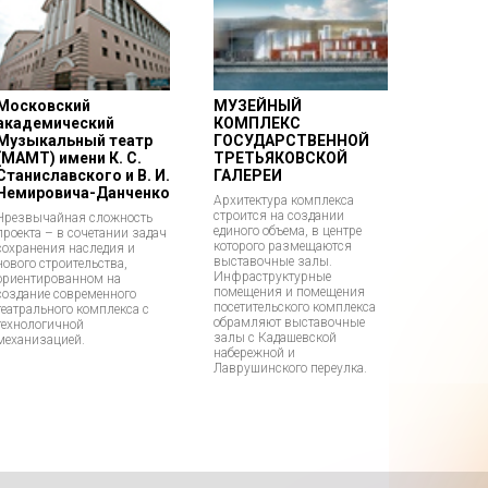
Московский
МУЗЕЙНЫЙ
академический
КОМПЛЕКС
Музыкальный театр
ГОСУДАРСТВЕННОЙ
(МАМТ) имени К. С.
ТРЕТЬЯКОВСКОЙ
Станиславского и В. И.
ГАЛЕРЕИ
Немировича-Данченко
Архитектура комплекса
строится на создании
Чрезвычайная сложность
единого объема, в центре
проекта – в сочетании задач
которого размещаются
сохранения наследия и
выставочные залы.
нового строительства,
Инфраструктурные
ориентированном на
помещения и помещения
создание современного
посетительского комплекса
театрального комплекса с
обрамляют выставочные
технологичной
залы с Кадашевской
механизацией.
набережной и
Лаврушинского переулка.