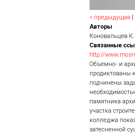
< предыдущая
|
Авторы
Коновальцев К.М
Связанные ссы
http://www.mos
Объёмно- и арх
продиктованы 
подчинены зада
необходимостью
памятника архи
участка строит
колледжа показ
затесненной су