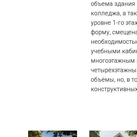
объема здания 
колледжа, а та
уровне 1-го эт
форму, смещена
необходимостью
учебными кабин
многоэтажным к
четырёхэтажны
объёмы, но, в т
конструктивных