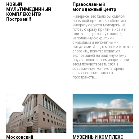
НОВЫЙ
Православный
МУЛЬТИМЕДИЙНЫЙ
молодежный центр
КОМПЛЕКС НТВ
Наверное, это было бы смелой
Построен!!!
попыткой привлечь к общению
интересующуюся молодежь, не
готовую сразу прийти в храм и
влиться в церковную жизнь,
наполненную скрытыми
смыслами и непонятными
ритуалами. А ведь многим есть что
спросить, поинтересоваться
экспозицией на заданную тему,
поучаствовать в семинаре, и при
этом почувствовать себя в
современном контексте, среди
своих современников в
пространств...
Московский
МУЗЕЙНЫЙ КОМПЛЕКС