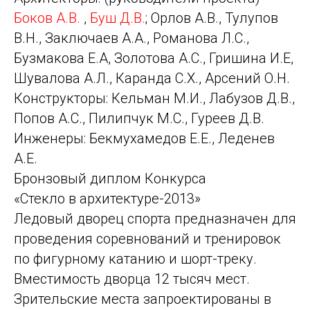
Боков А.В.
,
Буш Д.В.
; Орлов А.В., Тулупов
В.Н., Заключаев А.А., Романова Л.С.,
Бузмакова Е.А, Золотова А.С., Гришина И.Е,
Шувалова А.Л., Каранда С.Х., Арсений О.Н.
Конструкторы: Кельман М.И., Лабузов Д.В.,
Попов А.С., Пилипчук М.С., Гуреев Д.В.
Инженеры: Бекмухамедов Е.Е., Леденев
А.Е.
Бронзовый диплом Конкурса
«Стекло в архитектуре-2013»
Ледовый дворец спорта предназначен для
проведения соревнований и тренировок
по фигурному катанию и шорт-треку.
Вместимость дворца 12 тысяч мест.
Зрительские места запроектированы в