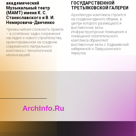
академический
ГОСУДАРСТВЕННОЙ
Музыкальный театр
ТРЕТЬЯКОВСКОЙ ГАЛЕРЕИ
(МАМТ) имени К. С.
Архитектура комплекса строится
Станиславского и В. И.
на создании единого объема, в
Немировича-Данченко
центре которого размещаются
выставочные залы.
Чрезвычайная сложность проекта
Инфраструктурные помещения и
– в сочетании задач сохранения
помещения посетительского
наследия и нового строительства,
комплекса обрамляют
ориентированном на создание
выставочные залы с Кадашевской
современного театрального
набережной и Лаврушинского
комплекса с технологичной
переулка.
механизацией.
ArchInfo.Ru