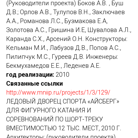
(Руководители проекта) Боков А.В. , Буш
Д.В.; Орлов А.В., Тулупов В.Н., Заключаев
А.А., Романова Л.С., Бузмакова Е.А,
Золотова А.С., Гришина И.Е, Шувалова А.Л.,
Каранда С.Х., Арсений О.Н. Конструкторы:
Кельман М.И., Лабузов Д.В., Попов А.С.,
Пилипчук М.С., Гуреев Д.В. Инженеры:
Бекмухамедов Е.Е., Леденев А.Е.
год реализации:
2010
Связанные ссылки
http://www.mniip.ru/projects/1/3/129/
ЛЕДОВЫЙ ДВОРЕЦ СПОРТА «АЙСБЕРГ»
ДЛЯ ФИГУРНОГО КАТАНИЯ И
СОРЕВНОВАНИЙ ПО ШОРТ-ТРЕКУ
ВМЕСТИМОСТЬЮ 12 ТЫС. МЕСТ, 2010 Г.
Архитекторы:
(руководители проекта)