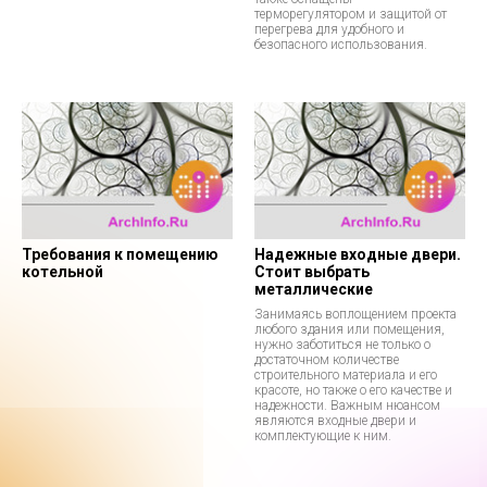
терморегулятором и защитой от
перегрева для удобного и
безопасного использования.
Требования к помещению
Надежные входные двери.
котельной
Стоит выбрать
металлические
Занимаясь воплощением проекта
любого здания или помещения,
нужно заботиться не только о
достаточном количестве
строительного материала и его
красоте, но также о его качестве и
надежности. Важным нюансом
являются входные двери и
комплектующие к ним.