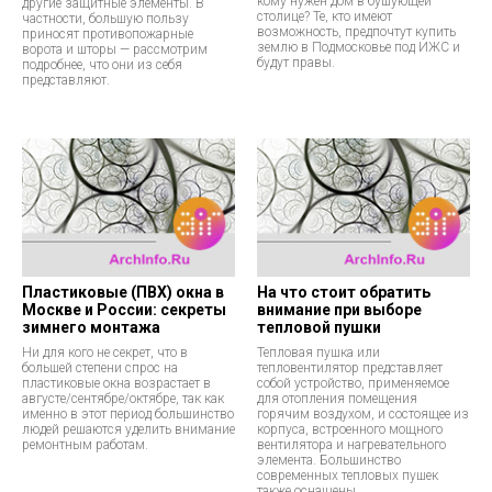
кому нужен дом в бушующей
другие защитные элементы. В
столице? Те, кто имеют
частности, большую пользу
возможность, предпочтут купить
приносят противопожарные
землю в Подмосковье под ИЖС и
ворота и шторы — рассмотрим
будут правы.
подробнее, что они из себя
представляют.
Пластиковые (ПВХ) окна в
На что стоит обратить
Москве и России: секреты
внимание при выборе
зимнего монтажа
тепловой пушки
Ни для кого не секрет, что в
Тепловая пушка или
большей степени спрос на
тепловентилятор представляет
пластиковые окна возрастает в
собой устройство, применяемое
августе/сентябре/октябре, так как
для отопления помещения
именно в этот период большинство
горячим воздухом, и состоящее из
людей решаются уделить внимание
корпуса, встроенного мощного
ремонтным работам.
вентилятора и нагревательного
элемента. Большинство
современных тепловых пушек
также оснащены