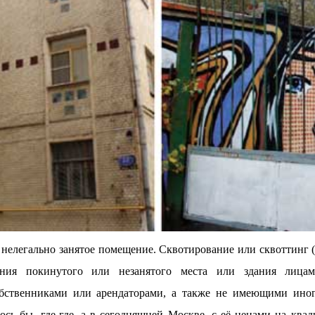
— нелегально занятое помещение. Сквотирование или сквоттинг (а
ения покинутого или незанятого места или здания лицам
бственниками или арендаторами, а также не имеющими иног
ось бы, где-где, а в сегодняшней Москве, с её ценами на ква