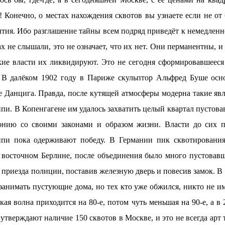
 Конечно, о местах нахождения сквотов вы узнаете если не от
ытия. Ибо разглашение тайны всем подряд приведёт к немедлен
ах не слышали, это не означает, что их нет. Они перманентны, и
кие власти их ликвидируют. Это не сегодня сформировавшееся 
 В далёком 1902 году в Париже скульптор Альфред Буше осн
е Данцига. Правда, после кутящей атмосферы модерна такие явл
ппи. В Копенгагене им удалось захватить целый квартал пустов
лонию со своими законами и образом жизни. Власти до сих 
иппи пока одерживают победу. В Германии пик сквотирования
 восточном Берлине, после объединения было много пустовавш
 приезда полиции, поставив железную дверь и повесив замок. В
занимать пустующие дома, но тех кто уже обжился, никто не им
ркая волна приходится на 80-е, потом чуть меньшая на 90-е, а в
утверждают наличие 150 сквотов в Москве, и это не всегда арт 