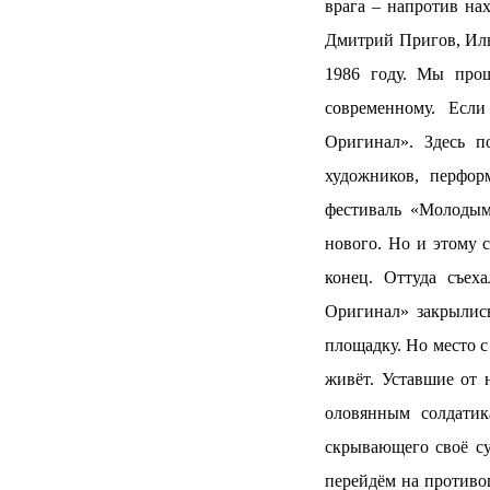
врага – напротив на
Дмитрий Пригов, Илья
1986 году. Мы прош
современному. Есл
Оригинал». Здесь п
художников, перфо
фестиваль «Молодым
нового. Но и этому 
конец. Оттуда съех
Оригинал» закрылись
площадку. Но место с
живёт.
Уставшие от 
оловянным солдати
скрывающего своё су
перейдём на противо