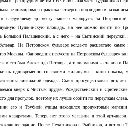
 дома в Трёхпрудном летом
1993 г
. большая часть художников пер
 была реанимирована практика четвергов под кодовым названием
 к следующему арт-месту нашего маршрута, на Петровский
 шумную Пушкинскую
площадь. На неё можно выйти по Тр
на Большой Палашевский, а с него – на Сытинский переулки.
ульвар. На Петровском бульваре когда-то расцветало самое 
тво Москвы. «Заповедник искусств на Петровском бульваре» за
телем его был Александр Петлюра, а талисманами – старички П
жизнь одновременно со своими жилищами – кино показы, м
 магазины винтажной одежды. Сквот просуществовал пять лет
ляемся вверх к Чистым прудам, Рождественский и Сретенские
сто для прогулок, поэтому их лучше обойти по переулкам слева
чении его и Трубной улицы находился продуктовый магазин
и квадратами. Теперь нет этого магазина и этой арт-двери,
стеклянное здание. После Печатникова в Рыбников, и вот она Т