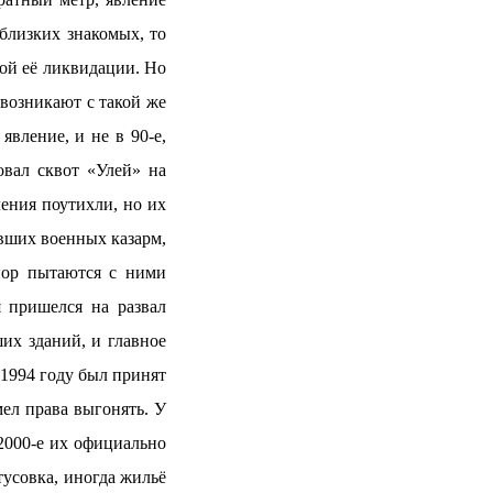
 близких знакомых, то
ной её ликвидации. Но
 возникают с такой же
явление, и не в 90-е,
овал сквот «Улей» на
ения поутихли, но их
авших военных казарм,
пор пытаются с ними
 пришелся на развал
их зданий, и главное
 1994 году был принят
ел права выгонять. У
 2000-е их официально
тусовка, иногда жильё