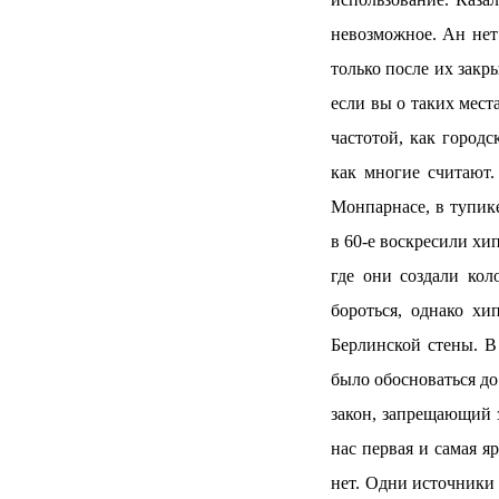
невозможное. Ан нет!
только после их закр
если вы о таких мест
частотой, как городс
как многие считают.
Монпарнасе, в тупик
в 60-е воскресили хи
где они создали ко
бороться, однако х
Берлинской стены. В
было обосноваться до
закон, запрещающий 
нас первая и самая я
нет. Одни источники 