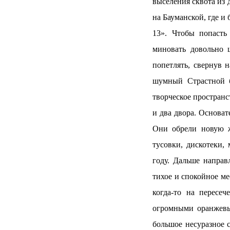
выселения сквота из
на Бауманской, где и
13». Чтобы попасть
миновать довольно
попетлять, свернув 
шумный Страстной б
творческое пространс
и два двора. Основа
Они обрели новую 
тусовки, дискотеки,
году. Дальше направ
тихое и спокойное ме
когда-то на пересе
огромными оранжевым
большое несуразное 