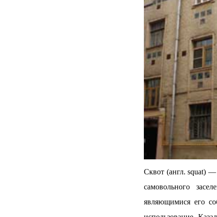
Сквот (англ. squat) 
самовольного засел
являющимися его со
использование. Казал