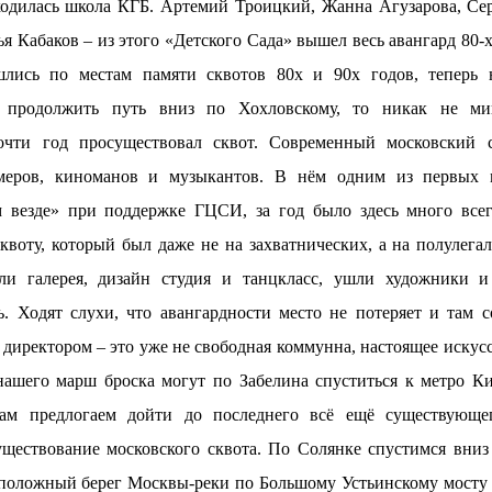
ходилась школа КГБ. Артемий Троицкий, Жанна Агузарова, Сер
 Кабаков – из этого «Детского Сада» вышел весь авангард 80-х
лись по местам памяти сквотов 80х и 90х годов, теперь 
и продолжить путь вниз по Хохловскому, то никак не ми
очти год просуществовал сквот. Современный московский с
рмеров, киноманов и музыкантов. В нём одним из первых 
 везде» при поддержке ГЦСИ, за год было здесь много всего
сквоту, который был даже не на захватнических, а на полулега
али галерея, дизайн студия и танцкласс, ушли художники 
. Ходят слухи, что авангардности место не потеряет и там 
 директором – это уже не свободная коммунна, настоящее искусс
нашего марш броска могут по Забелина спуститься к метро Ки
кам предлогаем дойти до последнего всё ещё существующе
ществование московского сквота. По Солянке спустимся вниз 
положный берег Москвы-реки по Большому Устьинскому мосту