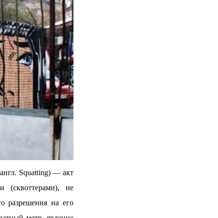
нгл. Squatting) — акт
и (сквоттерами), не
о разрешения на его
дратный метр, явление