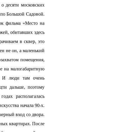
 о десяти московских
 по Большой Садовой.
ок фильма «Место на
ажей, обитавших здесь
рачиваем в сквер, это
ен не он, а маленький
мозахватом помещения,
ее на малогабаритную
е. И люди там очень
дти дальше, поэтому
годах располагалась
скусства начала 90-х.
ерный вход со двора.
ных квартирах. После