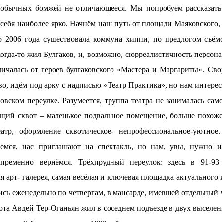
 обычных бомжей не отличающееся. Мы попробуем рассказать
 себя наиболее ярко. Начнём наш путь от площади Маяковского,
о 2006 года существовала коммуна хиппи, по предлогом съём
когда-то жил Булгаков, и, возможно, сюрреалистичность персон
личалась от героев булгаковского «Мастера и Маргариты». Сво
о, идём под арку с надписью «Театр Практика», но нам интерес
овском переулке. Разумеется, труппа театра не занималась са
ящий сквот – маленькое подвальное помещение, больше похож
еатр, оформление сквотическое- непрофессиональное-уютно
емся, нас приглашают на спектакль, но нам, увы, нужно и
епременно вернёмся. Трёхпрудный переулок: здесь в 91-93 
я арт- галерея, самая весёлая и ключевая площадка актуального и
сь еженедельно по четвергам, в мансарде, имевшей отдельный ч
ота Авдей Тер-Оганьян жил в соседнем подъезде в двух
выселен