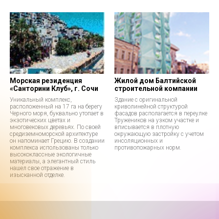
Морская резиденция
Жилой дом Балтийской
«Санторини Клуб», г. Сочи
строительной компании
Уникальный комплекс,
Здание c оригинальной
расположенный на 17 га на берегу
криволинейной структурой
Черного моря, буквально утопает в
фасадов располагается в переулке
экзотических цветах и
Тружеников на узком участке и
многовековых деревьях. По своей
вписывается в плотную
средиземноморской архитектуре
окружающую застройку с учетом
он напоминает Грецию. В создании
инсоляционных и
комплекса использованы только
противопожарных норм.
высококлассные экологичные
материалы, а элегантный стиль
нашел свое отражение в
изысканной отделке.