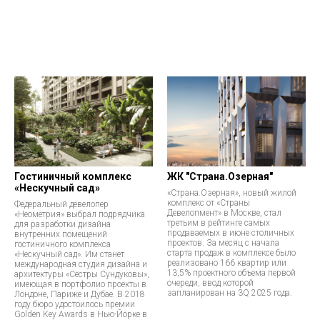
Гостиничный комплекс
ЖК "Страна.Озерная"
«Нескучный сад»
«Страна.Озерная», новый жилой
комплекс от «Страны
Федеральный девелопер
Девелопмент» в Москве, стал
«Неометрия» выбрал подрядчика
третьим в рейтинге самых
для разработки дизайна
продаваемых в июне столичных
внутренних помещений
проектов. За месяц с начала
гостиничного комплекса
старта продаж в комплексе было
«Нескучный сад». Им станет
реализовано 166 квартир или
международная студия дизайна и
13,5% проектного объема первой
архитектуры «Сёстры Сундуковы»,
очереди, ввод которой
имеющая в портфолио проекты в
запланирован на 3Q 2025 года.
Лондоне, Париже и Дубае. В 2018
году бюро удостоилось премии
Golden Key Awards в Нью-Йорке в