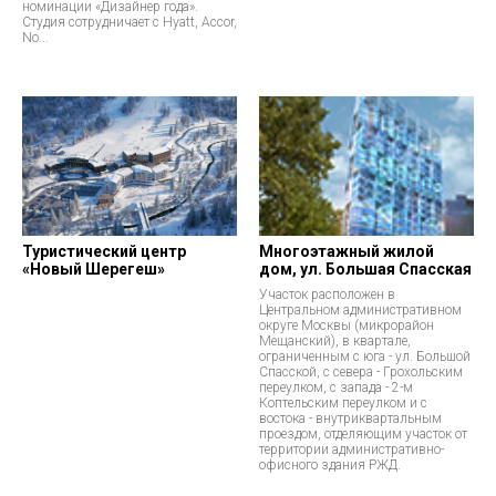
номинации «Дизайнер года».
Студия сотрудничает с Hyatt, Accor,
No...
Туристический центр
Многоэтажный жилой
«Новый Шерегеш»
дом, ул. Большая Спасская
Участок расположен в
Центральном административном
округе Москвы (микрорайон
Мещанский), в квартале,
ограниченным с юга - ул. Большой
Спасской, с севера - Грохольским
переулком, с запада - 2-м
Коптельским переулком и с
востока - внутриквартальным
проездом, отделяющим участок от
территории административно-
офисного здания РЖД.